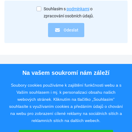
Souhlasím s
podmínkami
o
zpracování osobních údajů.
Odeslat
Pro uchazeče
Na vašem soukromí nám záleží
Pro zaměstnavatele
Soubory cookies používáme k zajištění funkčnosti webu a s
Vaším souhlasem i mj. k personalizaci obsahu našich
Rychlý kontakt
webových stránek. Kliknutím na tlačítko „Souhlasím“
souhlasíte s využívaním cookies a předáním údajů o chování
na webu pro zobrazení cílené reklamy na sociálních sítích a
reklamních sítích na dalších webech.
Pracovní portál poskytující inzerci pracovních nabídek po celé České