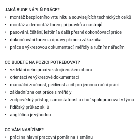
JAKÁ BUDE NÁPLŇ PRÁCE?
• montáž bezpilotního vrtulníku a souvisejících technických celků
• montáž a demontáž forem, přípravků a nástrojů
• pasování, čištění, leštění a další přesné dokončovací práce
• dokončování forem a úpravy přímo u zákazníka
• práce s výkresovou dokumentací, měřidly a ručním nářadím
CO BUDETE NA POZICI POTŘEBOVAT?
• vzdělání nebo praxi ve strojírenském oboru
• orientaci ve výkresové dokumentaci
• manuální zručnost, pečlivost a cit pro jemnou ruční práci
• základní znalost práce s měřidly
• zodpovědný přístup, samostatnost a chuť spolupracovat v týmu
• řidičský průkaz sk. B
• angličtina je výhodou
CO VÁM NABÍZÍME?
• práci na hlavní pracovní poměr na 1 směnu