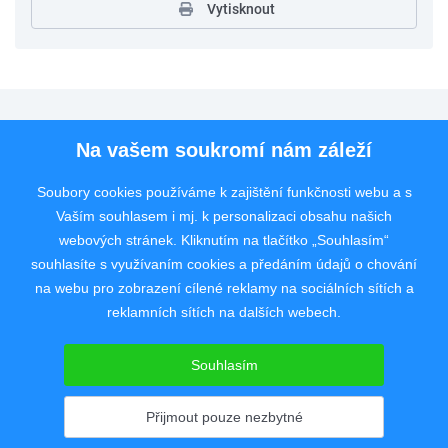
Vytisknout
Pro uchazeče
Na vašem soukromí nám záleží
Pro zaměstnavatele
Soubory cookies používáme k zajištění funkčnosti webu a s
Vaším souhlasem i mj. k personalizaci obsahu našich
Rychlý kontakt
webových stránek. Kliknutím na tlačítko „Souhlasím“
souhlasíte s využívaním cookies a předáním údajů o chování
na webu pro zobrazení cílené reklamy na sociálních sítích a
reklamních sítích na dalších webech.
Pracovní portál poskytující inzerci pracovních nabídek po celé České
republice od roku 2008.
Souhlasím
Copyright © 2008 - 2026 JobSystem s.r.o.
Zásady ochrany soukromí
|
Upravit nastavení
Přijmout pouze nezbytné