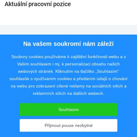
Aktuální pracovní pozice
Pro uchazeče
Na vašem soukromí nám záleží
Pro zaměstnavatele
Soubory cookies používáme k zajištění funkčnosti webu a s
Vaším souhlasem i mj. k personalizaci obsahu našich
Rychlý kontakt
webových stránek. Kliknutím na tlačítko „Souhlasím“
souhlasíte s využívaním cookies a předáním údajů o chování
na webu pro zobrazení cílené reklamy na sociálních sítích a
reklamních sítích na dalších webech.
Pracovní portál poskytující inzerci pracovních nabídek po celé České
republice od roku 2008.
Souhlasím
Copyright © 2008 - 2026 JobSystem s.r.o.
Zásady ochrany soukromí
|
Upravit nastavení
Přijmout pouze nezbytné