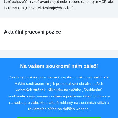
také uchazečům vzdělávání v ojedinělém oboru (a to nejen v ČR, ale
i v rámci EU) „Chovatel cizokrajných zvířat“.
Aktuální pracovní pozice
Pro uchazeče
Na vašem soukromí nám záleží
Pro zaměstnavatele
Soubory cookies používáme k zajištění funkčnosti webu a s
Vaším souhlasem i mj. k personalizaci obsahu našich
Rychlý kontakt
webových stránek. Kliknutím na tlačítko „Souhlasím“
souhlasíte s využívaním cookies a předáním údajů o chování
na webu pro zobrazení cílené reklamy na sociálních sítích a
reklamních sítích na dalších webech.
Pracovní portál poskytující inzerci pracovních nabídek po celé České