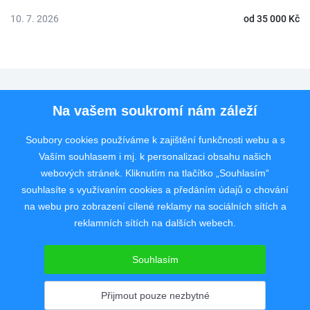
10. 7. 2026
od 35 000 Kč
Pro uchazeče
Na vašem soukromí nám záleží
Pro zaměstnavatele
Soubory cookies používáme k zajištění funkčnosti webu a s
Vaším souhlasem i mj. k personalizaci obsahu našich
Rychlý kontakt
webových stránek. Kliknutím na tlačítko „Souhlasím“
souhlasíte s využívaním cookies a předáním údajů o chování
na webu pro zobrazení cílené reklamy na sociálních sítích a
reklamních sítích na dalších webech.
Pracovní portál poskytující inzerci pracovních nabídek po celé České
republice od roku 2008.
Souhlasím
Copyright © 2008 - 2026 JobSystem s.r.o.
Zásady ochrany soukromí
|
Upravit nastavení
Přijmout pouze nezbytné