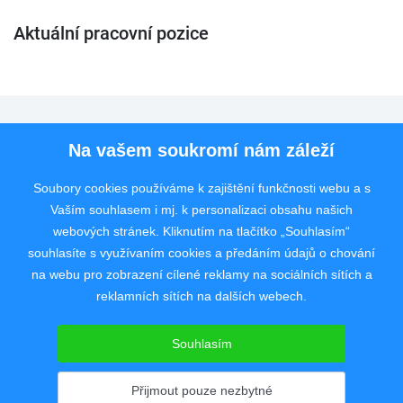
Aktuální pracovní pozice
Pro uchazeče
Na vašem soukromí nám záleží
Pro zaměstnavatele
Soubory cookies používáme k zajištění funkčnosti webu a s
Vaším souhlasem i mj. k personalizaci obsahu našich
Rychlý kontakt
webových stránek. Kliknutím na tlačítko „Souhlasím“
souhlasíte s využívaním cookies a předáním údajů o chování
na webu pro zobrazení cílené reklamy na sociálních sítích a
reklamních sítích na dalších webech.
Pracovní portál poskytující inzerci pracovních nabídek po celé České
republice od roku 2008.
Souhlasím
Copyright © 2008 - 2026 JobSystem s.r.o.
Zásady ochrany soukromí
|
Upravit nastavení
Přijmout pouze nezbytné