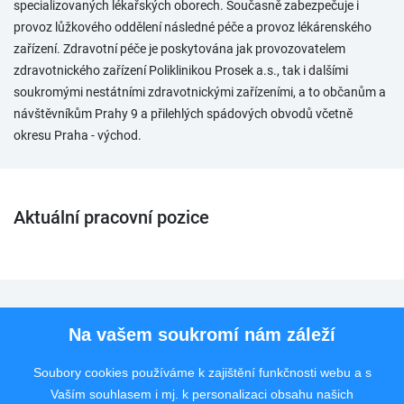
specializovaných lékařských oborech. Současně zabezpečuje i
provoz lůžkového oddělení následné péče a provoz lékárenského
zařízení. Zdravotní péče je poskytována jak provozovatelem
zdravotnického zařízení Poliklinikou Prosek a.s., tak i dalšími
soukromými nestátními zdravotnickými zařízeními, a to občanům a
návštěvníkům Prahy 9 a přilehlých spádových obvodů včetně
okresu Praha - východ.
Aktuální pracovní pozice
Pro uchazeče
Na vašem soukromí nám záleží
Pro zaměstnavatele
Soubory cookies používáme k zajištění funkčnosti webu a s
Vaším souhlasem i mj. k personalizaci obsahu našich
Rychlý kontakt