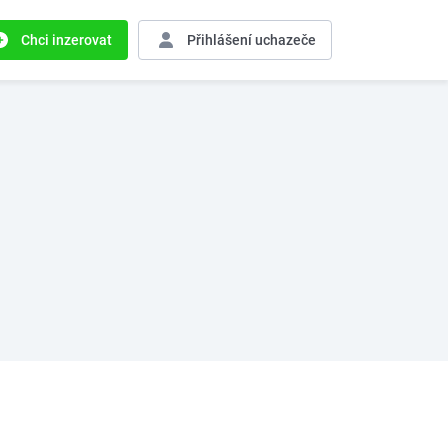
Chci inzerovat
Přihlášení
uchazeče