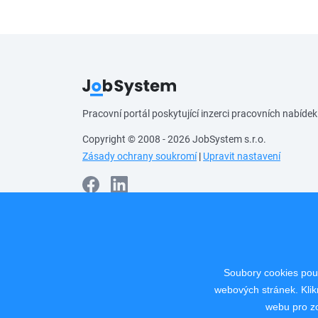
Pracovní portál poskytující inzerci pracovních nabídek
Copyright © 2008 - 2026 JobSystem s.r.o.
Zásady ochrany soukromí
|
Upravit nastavení
Soubory cookies použ
webových stránek. Klik
webu pro zo