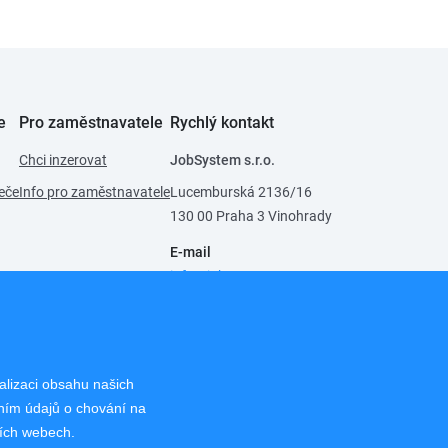
e
Pro zaměstnavatele
Rychlý kontakt
Chci inzerovat
JobSystem s.r.o.
eče
Info pro zaměstnavatele
Lucemburská 2136/16
130 00 Praha 3 Vinohrady
E-mail
info@jobsystem.cz
Pro uchazeče
224 819 391
,
721 280 719
Pro zaměstnavatele
alizaci obsahu našich
224 814 924
,
721 280 719
áním údajů o chování na
ších webech.