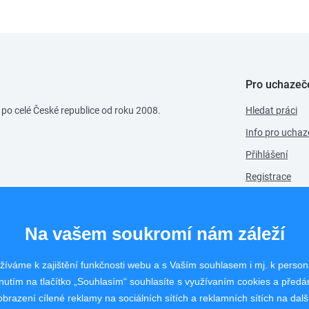
Pro uchazeč
 po celé České republice od roku 2008.
Hledat práci
Info pro uchaz
Přihlášení
Registrace
Na vašem soukromí nám záleží
íváme k zajištění funkčnosti webu a s Vaším souhlasem i mj. k person
nutím na tlačítko „Souhlasím“ souhlasíte s využívaním cookies a před
brazení cílené reklamy na sociálních sítích a reklamních sítích na dal