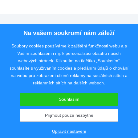
Pro uchazeče
Na vašem soukromí nám záleží
Pro zaměstnavatele
Soubory cookies používáme k zajištění funkčnosti webu a s
Vaším souhlasem i mj. k personalizaci obsahu našich
Rychlý kontakt
webových stránek. Kliknutím na tlačítko „Souhlasím“
souhlasíte s využívaním cookies a předáním údajů o chování
na webu pro zobrazení cílené reklamy na sociálních sítích a
reklamních sítích na dalších webech.
Pracovní portál poskytující inzerci pracovních nabídek po celé České
republice od roku 2008.
Souhlasím
Copyright © 2008 - 2026 JobSystem s.r.o.
Zásady ochrany soukromí
|
Upravit nastavení
Přijmout pouze nezbytné
Upravit nastavení