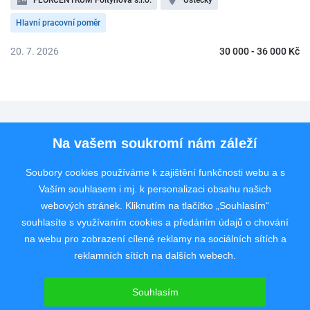
FLORCENTRUM Foltýnová s.r.o.
Ústecký
Hlavní pracovní poměr
20. 7. 2026
30 000 - 36 000 Kč
Pro uchazeče
Na vašem soukromí nám záleží
Pro zaměstnavatele
Soubory cookies používáme k zajištění funkčnosti webu a s
Vaším souhlasem i mj. k personalizaci obsahu našich
Rychlý kontakt
webových stránek. Kliknutím na tlačítko „Souhlasím“
souhlasíte s využívaním cookies a předáním údajů o chování
na webu pro zobrazení cílené reklamy na sociálních sítích a
reklamních sítích na dalších webech.
Pracovní portál poskytující inzerci pracovních nabídek po celé České
republice od roku 2008.
Souhlasím
Copyright © 2008 - 2026 JobSystem s.r.o.