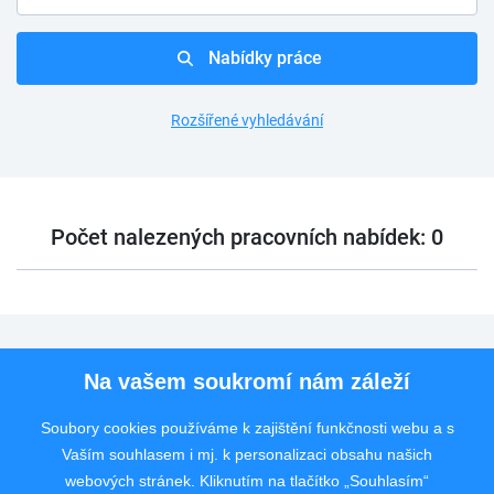
Nabídky práce
Rozšířené vyhledávání
Počet nalezených pracovních nabídek: 0
Pro uchazeče
Na vašem soukromí nám záleží
Pro zaměstnavatele
Soubory cookies používáme k zajištění funkčnosti webu a s
Vaším souhlasem i mj. k personalizaci obsahu našich
Rychlý kontakt
webových stránek. Kliknutím na tlačítko „Souhlasím“