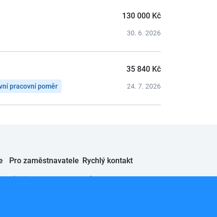
130 000 Kč
30. 6. 2026
35 840 Kč
vní pracovní poměr
24. 7. 2026
e
Pro zaměstnavatele
Rychlý kontakt
Chci inzerovat
JobSystem s.r.o.
eče
Info pro zaměstnavatele
Lucemburská 2136/16
130 00 Praha 3 Vinohrady