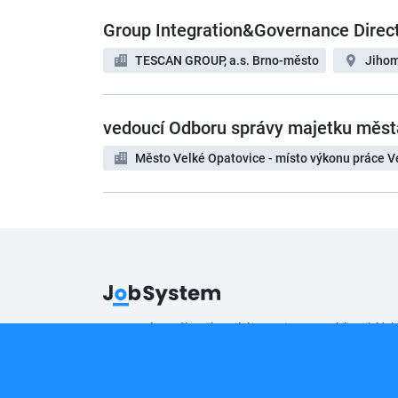
Group Integration&Governance Direc
TESCAN GROUP, a.s. Brno-město
Jiho
vedoucí Odboru správy majetku měst
Město Velké Opatovice - místo výkonu práce V
Pracovní portál poskytující inzerci pracovních nabídek
Copyright © 2008 - 2026 JobSystem s.r.o.
Zásady ochrany soukromí
|
Upravit nastavení