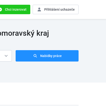
Chci inzerovat
Přihlášení
uchazeče
omoravský kraj
Nabídky práce