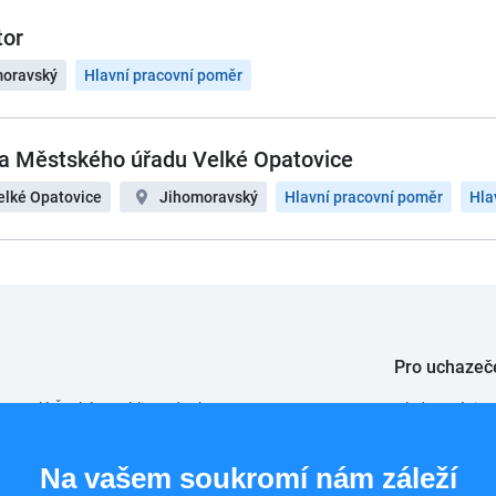
tor
moravský
Hlavní pracovní poměr
a Městského úřadu Velké Opatovice
elké Opatovice
Jihomoravský
Hlavní pracovní poměr
Hla
Pro uchazeč
 po celé České republice od roku 2008.
Hledat práci
Info pro uchaz
Na vašem soukromí nám záleží
Přihlášení