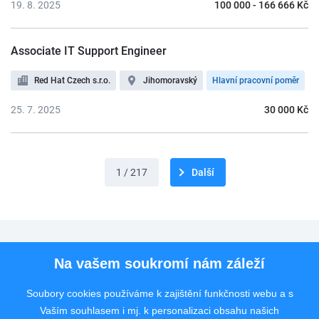
19. 8. 2025
100 000 - 166 666 Kč
Associate IT Support Engineer
Red Hat Czech s.r.o.
Jihomoravský
Hlavní pracovní poměr
25. 7. 2025
30 000 Kč
1 / 217
Další
Pro uchazeče
Na vašem soukromí nám záleží
Pro zaměstnavatele
Soubory cookies používáme k zajištění funkčnosti webu a s
Vaším souhlasem i mj. k personalizaci obsahu našich
Rychlý kontakt