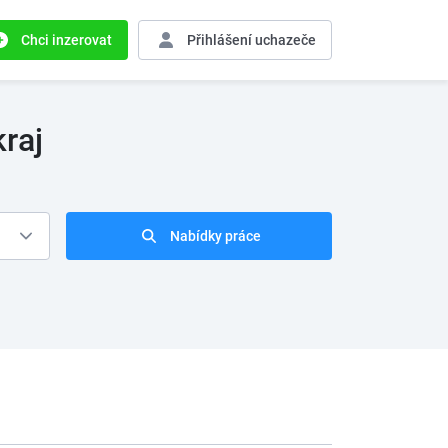
Chci inzerovat
Přihlášení
uchazeče
raj
Nabídky práce