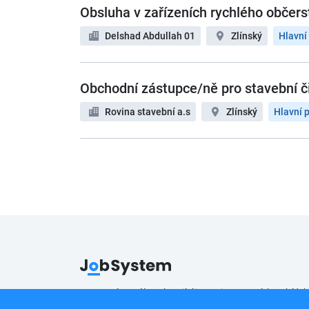
Obsluha v zařízeních rychlého občers
Delshad Abdullah 01
Zlínský
Hlavní
Obchodní zástupce/ně pro stavební č
Rovina stavební a.s
Zlínský
Hlavní 
Pracovní portál poskytující inzerci pracovních nabídek