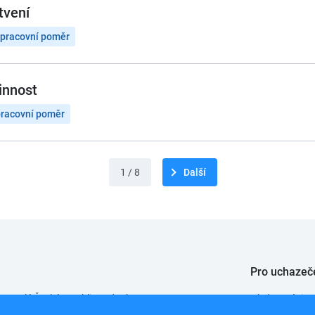
tvení
 pracovní poměr
innost
pracovní poměr
1 / 8
Další
Pro uchazeč
 po celé České republice od roku 2008.
Hledat práci