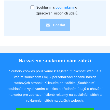
Souhlasím s
podmínkami
o
zpracování osobních údajů.
Odeslat
Pro uchazeče
Na vašem soukromí nám záleží
Pro zaměstnavatele
Soubory cookies používáme k zajištění funkčnosti webu a s
Vaším souhlasem i mj. k personalizaci obsahu našich
Rychlý kontakt
webových stránek. Kliknutím na tlačítko „Souhlasím“
souhlasíte s využívaním cookies a předáním údajů o chování
na webu pro zobrazení cílené reklamy na sociálních sítích a
reklamních sítích na dalších webech.
Pracovní portál poskytující inzerci pracovních nabídek po celé České