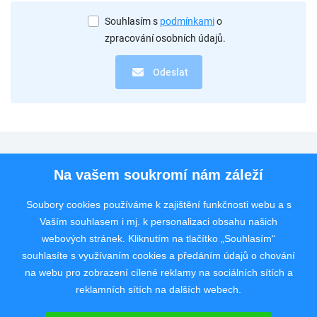
Souhlasím s
podmínkami
o
zpracování osobních údajů.
Odeslat
Pro uchazeče
Na vašem soukromí nám záleží
Pro zaměstnavatele
Soubory cookies používáme k zajištění funkčnosti webu a s
Vaším souhlasem i mj. k personalizaci obsahu našich
Rychlý kontakt
webových stránek. Kliknutím na tlačítko „Souhlasím“
souhlasíte s využívaním cookies a předáním údajů o chování
na webu pro zobrazení cílené reklamy na sociálních sítích a
reklamních sítích na dalších webech.
Pracovní portál poskytující inzerci pracovních nabídek po celé České