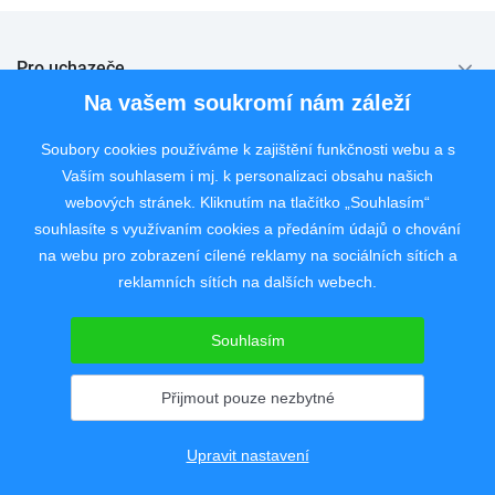
Pro uchazeče
Na vašem soukromí nám záleží
Pro zaměstnavatele
Soubory cookies používáme k zajištění funkčnosti webu a s
Rychlý kontakt
Vaším souhlasem i mj. k personalizaci obsahu našich
webových stránek. Kliknutím na tlačítko „Souhlasím“
souhlasíte s využívaním cookies a předáním údajů o chování
na webu pro zobrazení cílené reklamy na sociálních sítích a
Pracovní portál poskytující inzerci pracovních nabídek po celé České
reklamních sítích na dalších webech.
republice od roku 2008.
Souhlasím
Copyright © 2008 - 2026 JobSystem s.r.o.
Zásady ochrany soukromí
|
Upravit nastavení
Přijmout pouze nezbytné
Upravit nastavení