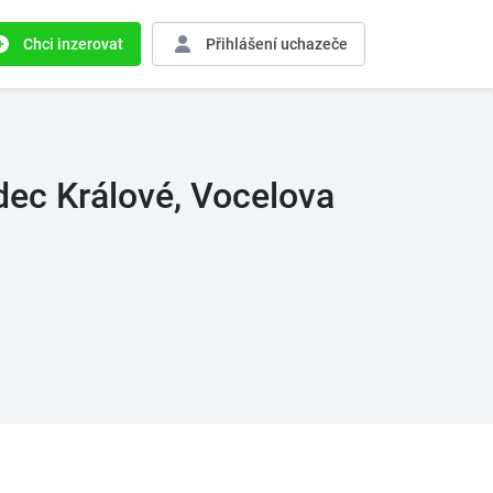
Chci inzerovat
Přihlášení
uchazeče
dec Králové, Vocelova