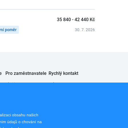
35 840 - 42 440 Kč
vní poměr
30. 7. 2026
e
Pro zaměstnavatele
Rychlý kontakt
Chci inzerovat
JobSystem s.r.o.
eče
Info pro zaměstnavatele
Lucemburská 2136/16
130 00 Praha 3 Vinohrady
E-mail
alizaci obsahu našich
info@jobsystem.cz
áním údajů o chování na
Pro uchazeče