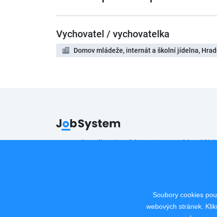
Vychovatel / vychovatelka
Domov mládeže, internát a školní jídelna, Hra
Pracovní portál poskytující inzerci pracovních nabídek
Copyright © 2008 - 2026 JobSystem s.r.o.
Zásady ochrany soukromí
|
Upravit nastavení
Soubory cookies použ
webových stránek. Klik