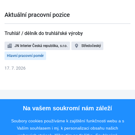
Aktuální pracovní pozice
Truhlář / dělník do truhlářské výroby
JN Interier Česká republika, s.r.o.
Středočeský
Hlavní pracovní poměr
17. 7. 2026
Pro uchazeče
Na vašem soukromí nám záleží
Pro zaměstnavatele
Soubory cookies používáme k zajištění funkčnosti webu a s
Vaším souhlasem i mj. k personalizaci obsahu našich
Rychlý kontakt