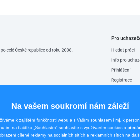
Pro uchazeč
 po celé České republice od roku 2008.
Hledat práci
Info pro uchaz
Přihlášení
Registrace
Na vašem soukromí nám záleží
íváme k zajištění funkčnosti webu a s Vaším souhlasem i mj. k person
nutím na tlačítko „Souhlasím“ souhlasíte s využívaním cookies a před
brazení cílené reklamy na sociálních sítích a reklamních sítích na dal