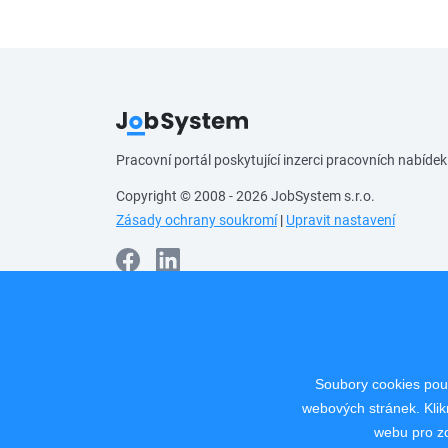
Pracovní portál poskytující inzerci pracovních nabídek
Copyright © 2008 - 2026 JobSystem s.r.o.
Zásady ochrany soukromí
|
Upravit nastavení
Soubory cookies použ
webových stránek. Klik
webu pro zo