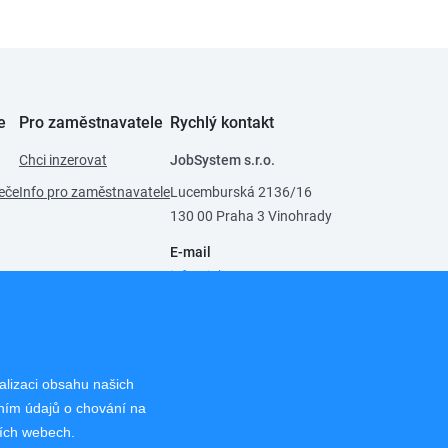
e
Pro zaměstnavatele
Rychlý kontakt
Chci inzerovat
JobSystem s.r.o.
eče
Info pro zaměstnavatele
Lucemburská 2136/16
130 00 Praha 3 Vinohrady
E-mail
info@jobsystem.cz
Pro uchazeče
224 819 391
,
721 280 719
Pro zaměstnavatele
alizaci obsahu našich
224 814 924
,
721 280 719
áním údajů o chování na
ších webech.