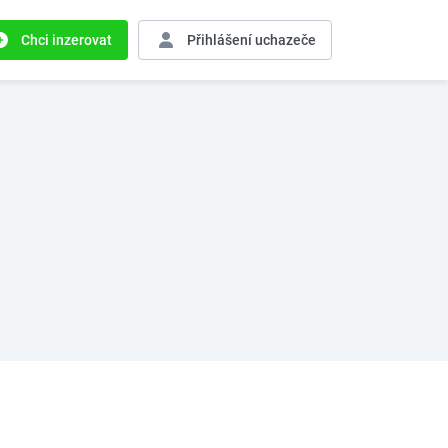
Chci inzerovat
Přihlášení
uchazeče