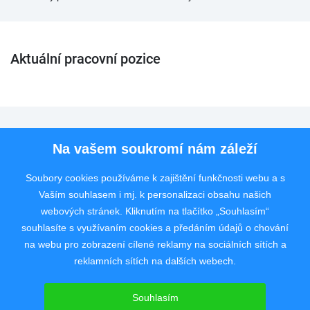
Aktuální pracovní pozice
Pro uchazeče
Na vašem soukromí nám záleží
Pro zaměstnavatele
Soubory cookies používáme k zajištění funkčnosti webu a s
Vaším souhlasem i mj. k personalizaci obsahu našich
Rychlý kontakt
webových stránek. Kliknutím na tlačítko „Souhlasím“
souhlasíte s využívaním cookies a předáním údajů o chování
na webu pro zobrazení cílené reklamy na sociálních sítích a
reklamních sítích na dalších webech.
Pracovní portál poskytující inzerci pracovních nabídek po celé České
republice od roku 2008.
Souhlasím