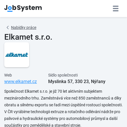
Nabídky práce
Elkamet s.r.o.
Web
Sídlo společnosti
www.elkamet.cz
Myslinka 57, 330 23, Nýřany
Společnost Elkamet s.r.o. je již 70 let aktivním subjektem
mezinárodního trhu. Zaměstnává více než 850 zaměstnanců a díky
obratu a silnému exportu se řadí mezi úspěšné rostoucí společnosti.
V ČR vyrábíme technologii extruze a rotačního odlévání nádrže pro
palivové a hydraulické systémy pro automobilový průmysl a další
součástky pro zemědělské a stavební stroje.