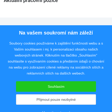
Aktuální pracovní pozice
Pro uchazeče
Na vašem soukromí nám záleží
Pro zaměstnavatele
Soubory cookies používáme k zajištění funkčnosti webu a s
Vaším souhlasem i mj. k personalizaci obsahu našich
Rychlý kontakt
webových stránek. Kliknutím na tlačítko „Souhlasím“
souhlasíte s využívaním cookies a předáním údajů o chování
na webu pro zobrazení cílené reklamy na sociálních sítích a
reklamních sítích na dalších webech.
Pracovní portál poskytující inzerci pracovních nabídek po celé České
republice od roku 2008.
Souhlasím
Copyright © 2008 - 2026 JobSystem s.r.o.
Zásady ochrany soukromí
|
Upravit nastavení
Přijmout pouze nezbytné