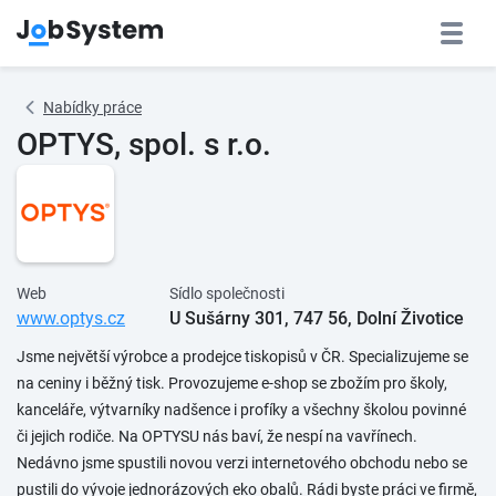
Nabídky práce
OPTYS, spol. s r.o.
Web
Sídlo společnosti
www.optys.cz
U Sušárny 301, 747 56, Dolní Životice
Jsme největší výrobce a prodejce tiskopisů v ČR. Specializujeme se
na ceniny i běžný tisk. Provozujeme e-shop se zbožím pro školy,
kanceláře, výtvarníky nadšence i profíky a všechny školou povinné
či jejich rodiče. Na OPTYSU nás baví, že nespí na vavřínech.
Nedávno jsme spustili novou verzi internetového obchodu nebo se
pustili do vývoje jednorázových eko obalů. Rádi byste práci ve firmě,