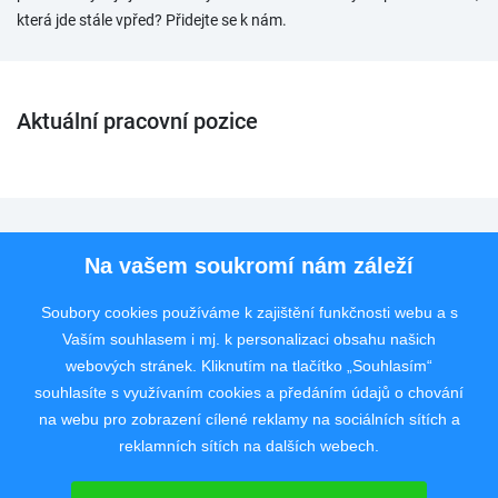
která jde stále vpřed? Přidejte se k nám.
Aktuální pracovní pozice
Pro uchazeče
Na vašem soukromí nám záleží
Pro zaměstnavatele
Soubory cookies používáme k zajištění funkčnosti webu a s
Vaším souhlasem i mj. k personalizaci obsahu našich
Rychlý kontakt
webových stránek. Kliknutím na tlačítko „Souhlasím“
souhlasíte s využívaním cookies a předáním údajů o chování
na webu pro zobrazení cílené reklamy na sociálních sítích a
reklamních sítích na dalších webech.
Pracovní portál poskytující inzerci pracovních nabídek po celé České
republice od roku 2008.