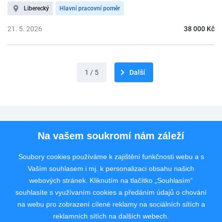
Liberecký
Hlavní pracovní poměr
21. 5. 2026
38 000 Kč
1 / 5
Další
Pro uchazeče
Na vašem soukromí nám záleží
Pro zaměstnavatele
Soubory cookies používáme k zajištění funkčnosti webu a s
Vaším souhlasem i mj. k personalizaci obsahu našich
Rychlý kontakt
webových stránek. Kliknutím na tlačítko „Souhlasím“
souhlasíte s využívaním cookies a předáním údajů o chování
na webu pro zobrazení cílené reklamy na sociálních sítích a
reklamních sítích na dalších webech.