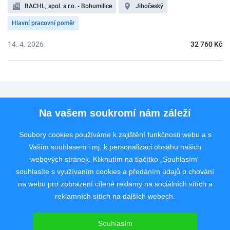
BACHL, spol. s r.o. - Bohumilice
Jihočeský
Hlavní pracovní poměr
14. 4. 2026
32 760 Kč
Pro uchazeče
Na vašem soukromí nám záleží
Pro zaměstnavatele
Soubory cookies používáme k zajištění funkčnosti webu a s
Vaším souhlasem i mj. k personalizaci obsahu našich
Rychlý kontakt
webových stránek. Kliknutím na tlačítko „Souhlasím“
souhlasíte s využívaním cookies a předáním údajů o chování
na webu pro zobrazení cílené reklamy na sociálních sítích a
reklamních sítích na dalších webech.
Pracovní portál poskytující inzerci pracovních nabídek po celé České
republice od roku 2008.
Souhlasím