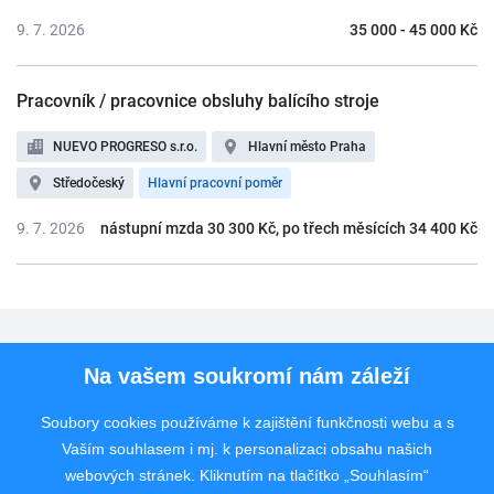
9. 7. 2026
35 000 - 45 000 Kč
Pracovník / pracovnice obsluhy balícího stroje
NUEVO PROGRESO s.r.o.
Hlavní město Praha
Středočeský
Hlavní pracovní poměr
9. 7. 2026
nástupní mzda 30 300 Kč, po třech měsících 34 400 Kč
Pro uchazeče
Na vašem soukromí nám záleží
Pro zaměstnavatele
Soubory cookies používáme k zajištění funkčnosti webu a s
Vaším souhlasem i mj. k personalizaci obsahu našich
Rychlý kontakt
webových stránek. Kliknutím na tlačítko „Souhlasím“