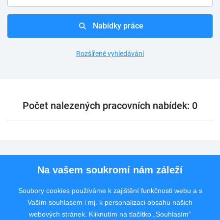
Nabídky práce
Rozšířené vyhledávání
Počet nalezených pracovních nabídek: 0
Pro uchazeče
Na vašem soukromí nám záleží
Pro zaměstnavatele
Soubory cookies používáme k zajištění funkčnosti webu a s
Vaším souhlasem i mj. k personalizaci obsahu našich
Rychlý kontakt
webových stránek. Kliknutím na tlačítko „Souhlasím“