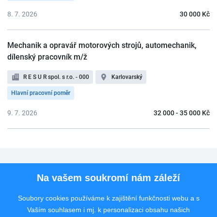
8. 7. 2026
30 000 Kč
Mechanik a opravář motorových strojů, automechanik,
dílenský pracovník m/ž
R E S U R spol. s r.o. - 000
Karlovarský
Hlavní pracovní poměr
9. 7. 2026
32 000 - 35 000 Kč
Pro uchazeče
Na vašem soukromí nám záleží
Pro zaměstnavatele
Soubory cookies používáme k zajištění funkčnosti webu a s
Vaším souhlasem i mj. k personalizaci obsahu našich
Rychlý kontakt