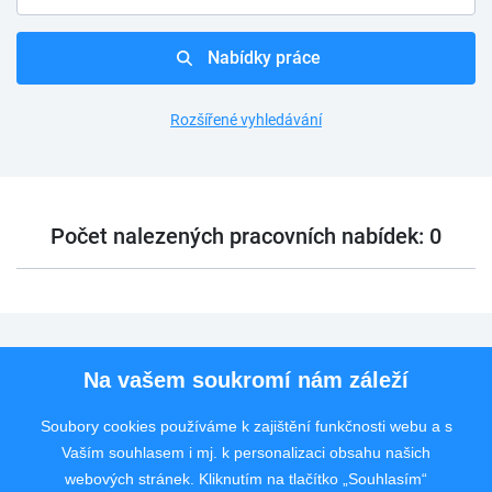
Nabídky práce
Rozšířené vyhledávání
Počet nalezených pracovních nabídek: 0
Pro uchazeče
Na vašem soukromí nám záleží
Pro zaměstnavatele
Soubory cookies používáme k zajištění funkčnosti webu a s
Vaším souhlasem i mj. k personalizaci obsahu našich
Rychlý kontakt
webových stránek. Kliknutím na tlačítko „Souhlasím“