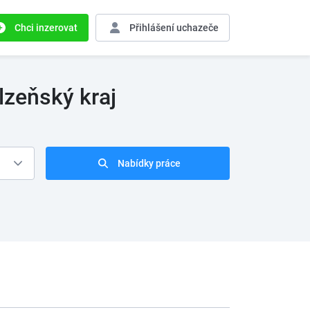
Chci inzerovat
Přihlášení
uchazeče
lzeňský kraj
Nabídky práce