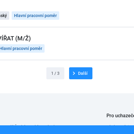
ňský
Hlavní pracovní poměr
ŘAT (M/Ž)
Hlavní pracovní poměr
1 / 3
Další
Pro uchazeč
 po celé České republice od roku 2008.
Hledat práci