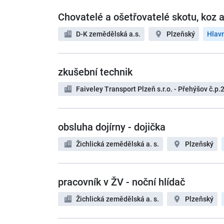
Chovatelé a ošetřovatelé skotu, koz a
D-K zemědělská a.s.
Plzeňský
Hlav
zkušební technik
Faiveley Transport Plzeň s.r.o. - Přehýšov č.p.2
obsluha dojírny - dojička
Žichlická zemědělská a. s.
Plzeňský
pracovník v ŽV - noční hlídač
Žichlická zemědělská a. s.
Plzeňský