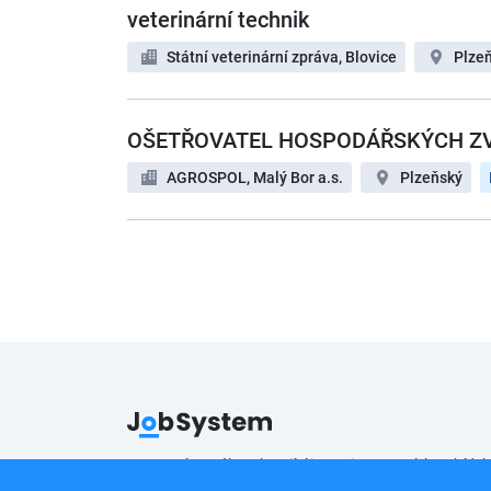
veterinární technik
Státní veterinární zpráva, Blovice
Plze
OŠETŘOVATEL HOSPODÁŘSKÝCH ZVÍ
AGROSPOL, Malý Bor a.s.
Plzeňský
Pracovní portál poskytující inzerci pracovních nabídek