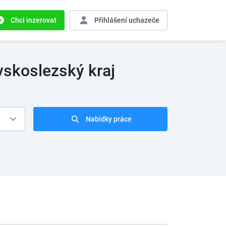
Chci inzerovat
Přihlášení
uchazeče
vskoslezský kraj
Nabídky práce