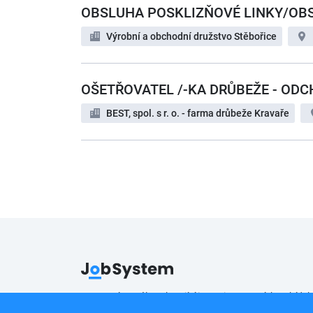
OBSLUHA POSKLIZŇOVÉ LINKY/OB
Výrobní a obchodní družstvo Stěbořice
OŠETŘOVATEL /-KA DRŮBEŽE - OD
BEST, spol. s r. o. - farma drůbeže Kravaře
Pracovní portál poskytující inzerci pracovních nabídek