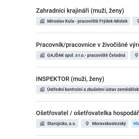
Zahradníci krajináři (muži, ženy)
Miroslav Kula - pracoviště Frýdek-Místek
Pracovník/pracovnice v živočišné výr
GAJĎAK spol. s r.o.- pracoviště Čeladná
INSPEKTOR (muži, ženy)
Ústřední kontrolní a zkušební ústav zemědělsk
Ošetřovatel / ošetřovatelka hospodá
Starojicko, a.s.
Moravskoslezský
Hl