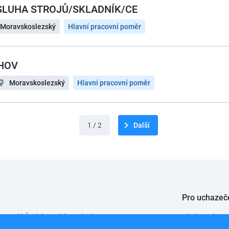
SLUHA STROJŮ/SKLADNÍK/CE
Moravskoslezský
Hlavní pracovní poměr
CHOV
Moravskoslezský
Hlavní pracovní poměr
1 / 2
Další
Pro uchazeč
 po celé České republice od roku 2008.
Hledat práci