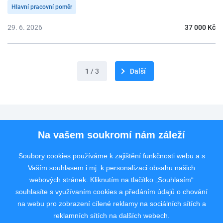
Hlavní pracovní poměr
29. 6. 2026
37 000 Kč
1 / 3
Další
Pro uchazeče
Na vašem soukromí nám záleží
Pro zaměstnavatele
Soubory cookies používáme k zajištění funkčnosti webu a s
Vaším souhlasem i mj. k personalizaci obsahu našich
Rychlý kontakt
webových stránek. Kliknutím na tlačítko „Souhlasím“
souhlasíte s využívaním cookies a předáním údajů o chování
na webu pro zobrazení cílené reklamy na sociálních sítích a
reklamních sítích na dalších webech.