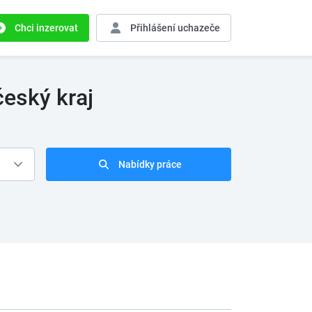
Chci inzerovat
Přihlášení
uchazeče
eský kraj
Nabídky práce