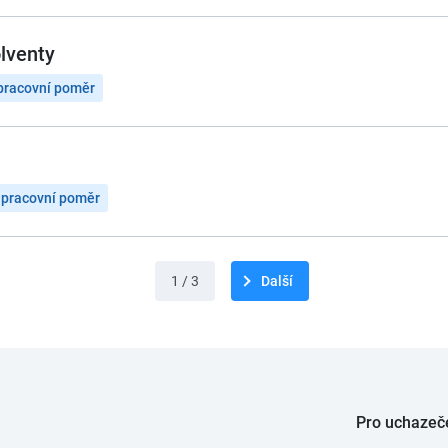
olventy
pracovní poměr
 pracovní poměr
1 / 3
Další
Pro uchazeč