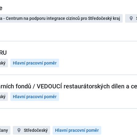
e
ra - Centrum na podporu integrace cizinců pro Středočeský kraj
ORU
ský
Hlavní pracovní poměr
árních fondů / VEDOUCÍ restaurátorských dílen a c
ský
Hlavní pracovní poměr
íčany
Středočeský
Hlavní pracovní poměr