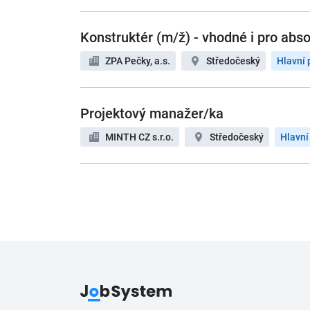
Konstruktér (m/ž) - vhodné i pro abs
ZPA Pečky, a.s.
Středočeský
Hlavní 
Projektový manažer/ka
MINTH CZ s.r.o.
Středočeský
Hlavní