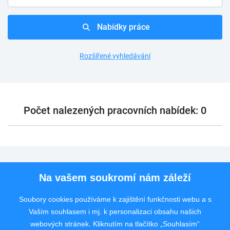
Nabídky práce
Rozšířené vyhledávání
Počet nalezených pracovních nabídek: 0
Pro uchazeče
Na vašem soukromí nám záleží
Pro zaměstnavatele
Soubory cookies používáme k zajištění funkčnosti webu a s
Vaším souhlasem i mj. k personalizaci obsahu našich
Rychlý kontakt
webových stránek. Kliknutím na tlačítko „Souhlasím“