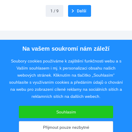
1 / 9
Další
Pro uchazeče
Na vašem soukromí nám záleží
Pro zaměstnavatele
Soubory cookies používáme k zajištění funkčnosti webu a s
Vaším souhlasem i mj. k personalizaci obsahu našich
Rychlý kontakt
webových stránek. Kliknutím na tlačítko „Souhlasím“
souhlasíte s využívaním cookies a předáním údajů o chování
na webu pro zobrazení cílené reklamy na sociálních sítích a
reklamních sítích na dalších webech.
Pracovní portál poskytující inzerci pracovních nabídek po celé České
republice od roku 2008.
Souhlasím
Copyright © 2008 - 2026 JobSystem s.r.o.
Zásady ochrany soukromí
|
Upravit nastavení
Přijmout pouze nezbytné