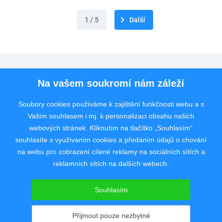
1 / 5
Další
Pro uchazeče
Na vašem soukromí nám záleží
Pro zaměstnavatele
Soubory cookies používáme k zajištění funkčnosti webu a s
Vaším souhlasem i mj. k personalizaci obsahu našich
Rychlý kontakt
webových stránek. Kliknutím na tlačítko „Souhlasím“
souhlasíte s využívaním cookies a předáním údajů o chování
na webu pro zobrazení cílené reklamy na sociálních sítích a
reklamních sítích na dalších webech.
Pracovní portál poskytující inzerci pracovních nabídek po celé České
republice od roku 2008.
Souhlasím
Copyright © 2008 - 2026 JobSystem s.r.o.
Zásady ochrany soukromí
|
Upravit nastavení
Přijmout pouze nezbytné