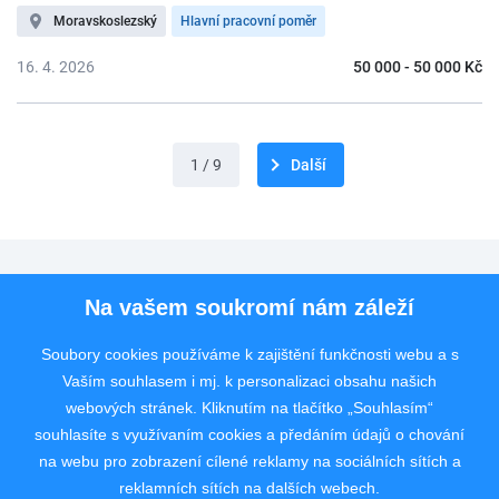
Moravskoslezský
Hlavní pracovní poměr
16. 4. 2026
50 000 - 50 000 Kč
1 / 9
Další
Pro uchazeče
Na vašem soukromí nám záleží
Pro zaměstnavatele
Soubory cookies používáme k zajištění funkčnosti webu a s
Vaším souhlasem i mj. k personalizaci obsahu našich
Rychlý kontakt
webových stránek. Kliknutím na tlačítko „Souhlasím“
souhlasíte s využívaním cookies a předáním údajů o chování
na webu pro zobrazení cílené reklamy na sociálních sítích a
reklamních sítích na dalších webech.