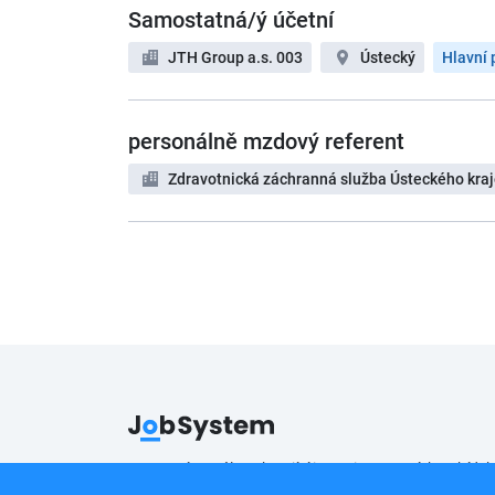
Samostatná/ý účetní
JTH Group a.s. 003
Ústecký
Hlavní 
personálně mzdový referent
Zdravotnická záchranná služba Ústeckého kraj
Pracovní portál poskytující inzerci pracovních nabídek