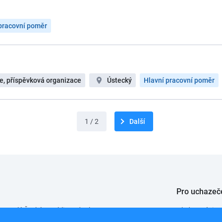
pracovní poměr
e, příspěvková organizace
Ústecký
Hlavní pracovní poměr
1 / 2
Další
Pro uchazeč
 po celé České republice od roku 2008.
Hledat práci