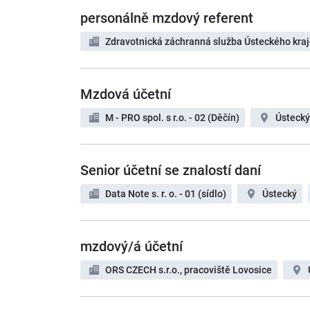
personálně mzdový referent
Zdravotnická záchranná služba Ústeckého kraj
Mzdová účetní
M - PRO spol. s r.o. - 02 (Děčín)
Ústecký
Senior účetní se znalostí daní
Data Note s. r. o. - 01 (sídlo)
Ústecký
mzdový/á účetní
ORS CZECH s.r.o., pracoviště Lovosice