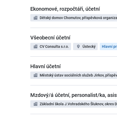
Ekonomové, rozpočtáři, účetní
Dětský domov Chomutov, příspěvková organiz
Všeobecní účetní
CV Consulta s.r.o.
Ústecký
Hlavní p
Hlavní účetní
Městský ústav sociálních služeb Jirkov, přísp
Mzdový/á účetní, personalist/ka, asis
Základní škola J.Vohradského Šluknov, okres Dě