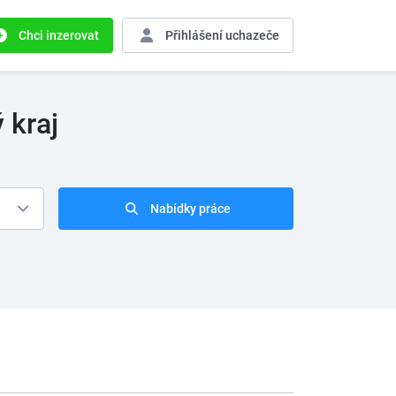
Chci inzerovat
Přihlášení
uchazeče
 kraj
Nabídky práce