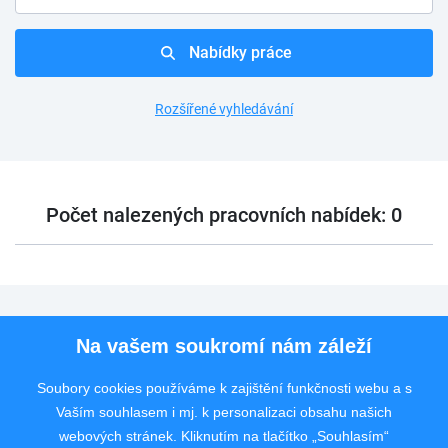
Nabídky práce
Rozšířené vyhledávání
Počet nalezených pracovních nabídek: 0
Pro uchazeče
Na vašem soukromí nám záleží
Pro zaměstnavatele
Soubory cookies používáme k zajištění funkčnosti webu a s
Vaším souhlasem i mj. k personalizaci obsahu našich
Rychlý kontakt
webových stránek. Kliknutím na tlačítko „Souhlasím“