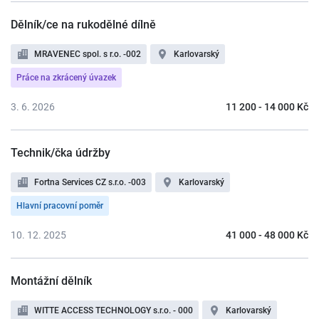
Dělník/ce na rukodělné dílně
MRAVENEC spol. s r.o. -002
Karlovarský
Práce na zkrácený úvazek
3. 6. 2026
11 200 - 14 000 Kč
Technik/čka údržby
Fortna Services CZ s.r.o. -003
Karlovarský
Hlavní pracovní poměr
10. 12. 2025
41 000 - 48 000 Kč
Montážní dělník
WITTE ACCESS TECHNOLOGY s.r.o. - 000
Karlovarský