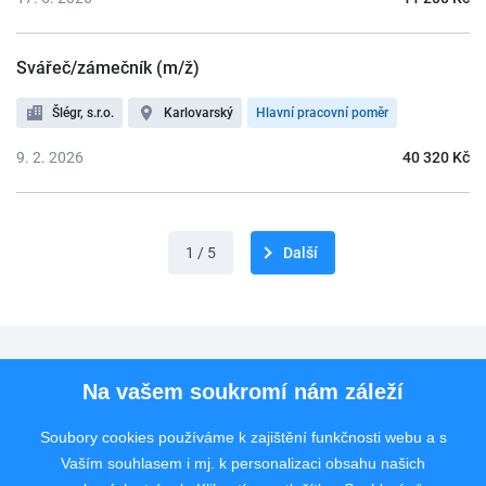
Svářeč/zámečník (m/ž)
Šlégr, s.r.o.
Karlovarský
Hlavní pracovní poměr
9. 2. 2026
40 320 Kč
1 / 5
Další
Pro uchazeče
Na vašem soukromí nám záleží
Pro zaměstnavatele
Soubory cookies používáme k zajištění funkčnosti webu a s
Vaším souhlasem i mj. k personalizaci obsahu našich
Rychlý kontakt