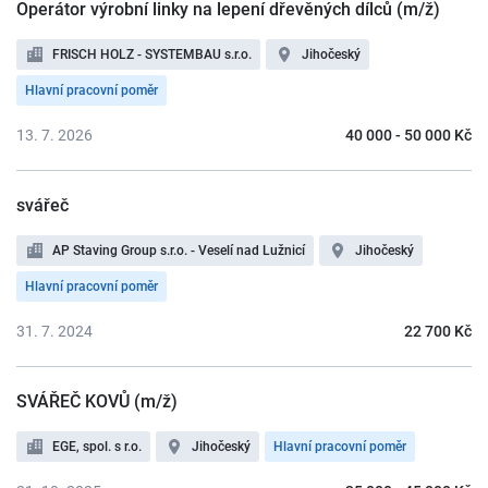
Operátor výrobní linky na lepení dřevěných dílců (m/ž)
FRISCH HOLZ - SYSTEMBAU s.r.o.
Jihočeský
Hlavní pracovní poměr
13. 7. 2026
40 000 - 50 000 Kč
svářeč
AP Staving Group s.r.o. - Veselí nad Lužnicí
Jihočeský
Hlavní pracovní poměr
31. 7. 2024
22 700 Kč
SVÁŘEČ KOVŮ (m/ž)
EGE, spol. s r.o.
Jihočeský
Hlavní pracovní poměr