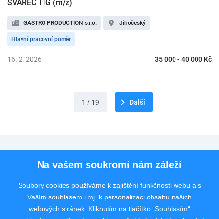
SVÁŘEČ TIG (m/ž)
GASTRO PRODUCTION s.r.o.
Jihočeský
Hlavní pracovní poměr
16. 2. 2026
35 000 - 40 000 Kč
1 / 19
Další
Pro uchazeče
Na vašem soukromí nám záleží
Pro zaměstnavatele
Soubory cookies používáme k zajištění funkčnosti webu a s
Vaším souhlasem i mj. k personalizaci obsahu našich
Rychlý kontakt
webových stránek. Kliknutím na tlačítko „Souhlasím“