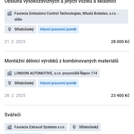
Obsluha vysokozdvižných a jiných vozíků a skladníci
Faurecia Emissions Control Technologies, Mladá Boleslav, s.r.o. -
sídlo
Středočeský
Hlavní pracovní poměr
21. 2. 2025
28 000 Kč
Montážní dělníci výrobků z kombinovaných materiálů
LONDON AUTOMOTIVE, s.r.o. pracoviště Řepov 174
Středočeský
Hlavní pracovní poměr
28. 2. 2025
23 400 Kč
Svářeči
Faurecia Exhaust Systems s.r.o.
Středočeský