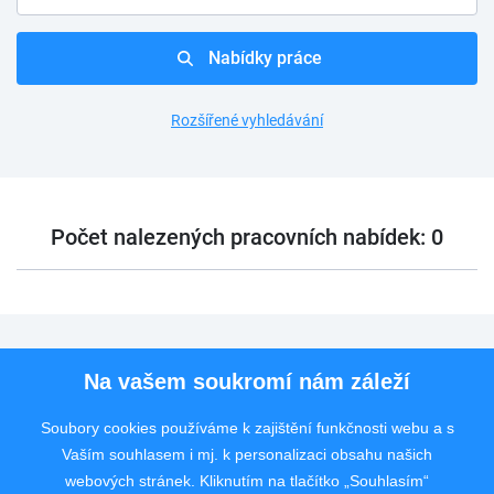
Nabídky práce
Rozšířené vyhledávání
Počet nalezených pracovních nabídek: 0
Pro uchazeče
Na vašem soukromí nám záleží
Pro zaměstnavatele
Soubory cookies používáme k zajištění funkčnosti webu a s
Vaším souhlasem i mj. k personalizaci obsahu našich
Rychlý kontakt
webových stránek. Kliknutím na tlačítko „Souhlasím“