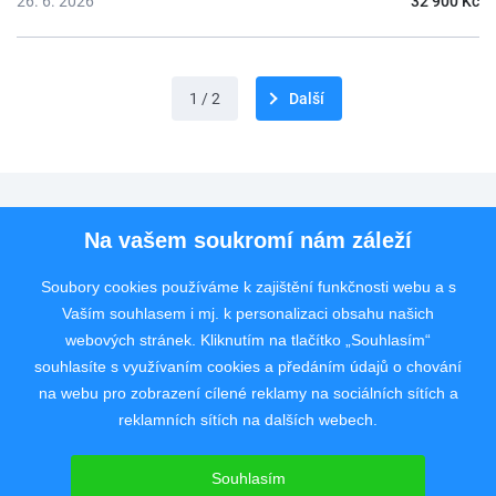
26. 6. 2026
32 900 Kč
1 / 2
Další
Pro uchazeče
Na vašem soukromí nám záleží
Pro zaměstnavatele
Soubory cookies používáme k zajištění funkčnosti webu a s
Vaším souhlasem i mj. k personalizaci obsahu našich
Rychlý kontakt
webových stránek. Kliknutím na tlačítko „Souhlasím“
souhlasíte s využívaním cookies a předáním údajů o chování
na webu pro zobrazení cílené reklamy na sociálních sítích a
reklamních sítích na dalších webech.
Pracovní portál poskytující inzerci pracovních nabídek po celé České
republice od roku 2008.
Souhlasím