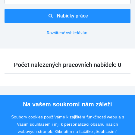
Nabídky práce
Rozšířené vyhledávání
Počet nalezených pracovních nabídek: 0
Pro uchazeče
Na vašem soukromí nám záleží
Pro zaměstnavatele
Soubory cookies používáme k zajištění funkčnosti webu a s
Vaším souhlasem i mj. k personalizaci obsahu našich
Rychlý kontakt
webových stránek. Kliknutím na tlačítko „Souhlasím“