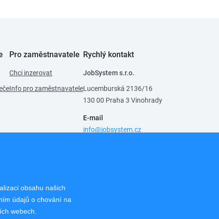
e
Pro zaměstnavatele
Rychlý kontakt
Chci inzerovat
JobSystem s.r.o.
eče
Info pro zaměstnavatele
Lucemburská 2136/16
130 00 Praha 3 Vinohrady
E-mail
info@jobsystem.cz
Pro uchazeče
224 819 391
,
721 280 719
Pro zaměstnavatele
224 814 924
,
721 280 719
alizaci obsahu našich
áním údajů o chování na
ších webech.