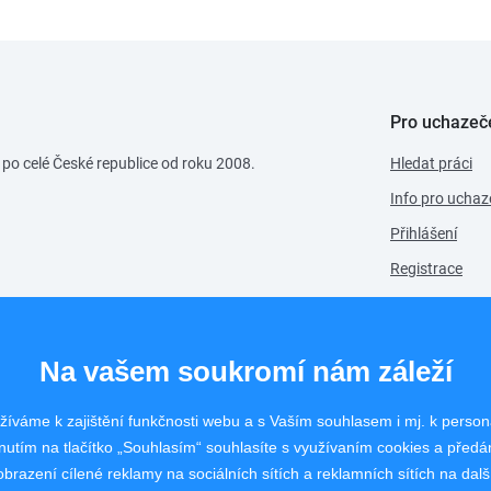
Pro uchazeč
 po celé České republice od roku 2008.
Hledat práci
Info pro uchaz
Přihlášení
Registrace
Na vašem soukromí nám záleží
íváme k zajištění funkčnosti webu a s Vaším souhlasem i mj. k person
nutím na tlačítko „Souhlasím“ souhlasíte s využívaním cookies a před
brazení cílené reklamy na sociálních sítích a reklamních sítích na dal