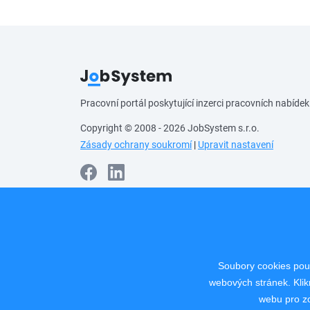
Pracovní portál poskytující inzerci pracovních nabídek
Copyright © 2008 - 2026 JobSystem s.r.o.
Zásady ochrany soukromí
|
Upravit nastavení
Soubory cookies použ
webových stránek. Klik
webu pro zo