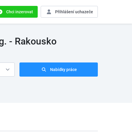
Chci inzerovat
Přihlášení
uchazeče
rg. - Rakousko
Nabídky práce