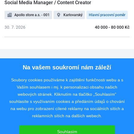
Social Media Manager / Content Creator
Apollo store a.s. - 001
Karlovarský
Hlavní pracovní poměr
30. 7. 2026
40 000 - 80 000 Kč
Pro uchazeče
Na vašem soukromí nám záleží
Pro zaměstnavatele
Soubory cookies používáme k zajištění funkčnosti webu a s
Vaším souhlasem i mj. k personalizaci obsahu našich
Rychlý kontakt
webových stránek. Kliknutím na tlačítko „Souhlasím“
souhlasíte s využívaním cookies a předáním údajů o chování
na webu pro zobrazení cílené reklamy na sociálních sítích a
reklamních sítích na dalších webech.
Pracovní portál poskytující inzerci pracovních nabídek po celé České
republice od roku 2008.
Souhlasím