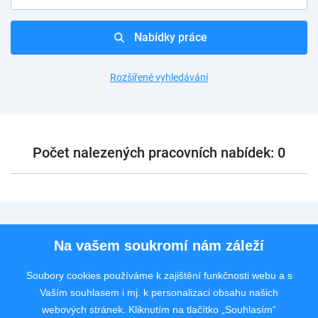
Nabídky práce
Rozšířené vyhledávání
Počet nalezených pracovních nabídek: 0
Pro uchazeče
Na vašem soukromí nám záleží
Pro zaměstnavatele
Soubory cookies používáme k zajištění funkčnosti webu a s
Vaším souhlasem i mj. k personalizaci obsahu našich
Rychlý kontakt
webových stránek. Kliknutím na tlačítko „Souhlasím“