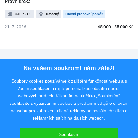
Právník/čka
UJEP - UL
Ústecký
Hlavní pracovní poměr
21. 7. 2026
45 000 - 55 000 Kč
Pro uchazeče
Na vašem soukromí nám záleží
Pro zaměstnavatele
Soubory cookies používáme k zajištění funkčnosti webu a s
Vaším souhlasem i mj. k personalizaci obsahu našich
Rychlý kontakt
webových stránek. Kliknutím na tlačítko „Souhlasím“
souhlasíte s využívaním cookies a předáním údajů o chování
na webu pro zobrazení cílené reklamy na sociálních sítích a
reklamních sítích na dalších webech.
Pracovní portál poskytující inzerci pracovních nabídek po celé České
republice od roku 2008.
Souhlasím