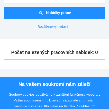
Nabídky práce
Rozšířené vyhledávání
Počet nalezených pracovních nabídek: 0
Pro uchazeče
Na vašem soukromí nám záleží
Pro zaměstnavatele
Soubory cookies používáme k zajištění funkčnosti webu a s
Vaším souhlasem i mj. k personalizaci obsahu našich
Rychlý kontakt
webových stránek. Kliknutím na tlačítko „Souhlasím“